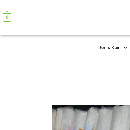
Lewati
ke
0
konten
Jenis Kain