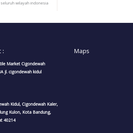
 seluruh wilayah indonesia
 :
Maps
tile Market Cigondewah
 jl. cigondewah kidul
dewah Kidul, Cigondewah Kaler,
dung Kulon, Kota Bandung,
at 40214