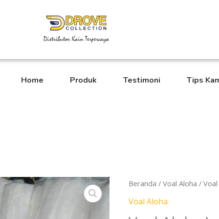
Home
Produk
Testimoni
Tips Ka
Kuantitas
Beranda
/
Voal Aloha
/ Voal
Voal
Voal Aloha
Aloha