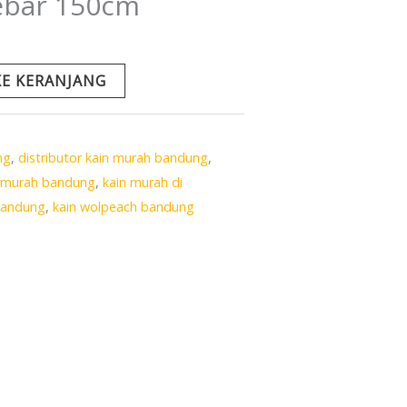
Lebar 150cm
E KERANJANG
ng
,
distributor kain murah bandung
,
n murah bandung
,
kain murah di
 bandung
,
kain wolpeach bandung