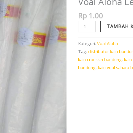
Voal Aloha 
Lebar
150cm
Rp
1.00
TAMBAH K
Kategori:
Voal Aloha
Tag:
distributor kain bandu
kain cronskin bandung
,
kai
bandung
,
kain voal sahara