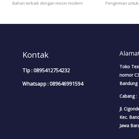
Bahan terbaik dengan mesin modern
Pengiriman untuk
Kontak
Alamat
Toko Tex
Tlp : 0895412754232
nomor C3A
Bandung
Whatsapp : 089646991594
Cabang :
Jl. Cigon
Kec. Ban
Jawa Bar