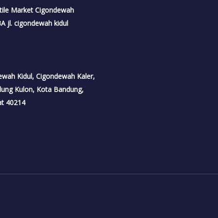
tile Market Cigondewah
 jl. cigondewah kidul
dewah Kidul, Cigondewah Kaler,
dung Kulon, Kota Bandung,
at 40214