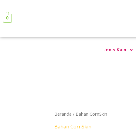
Lewati
ke
0
konten
Jenis Kain
Beranda
/ Bahan CornSkin
Bahan CornSkin