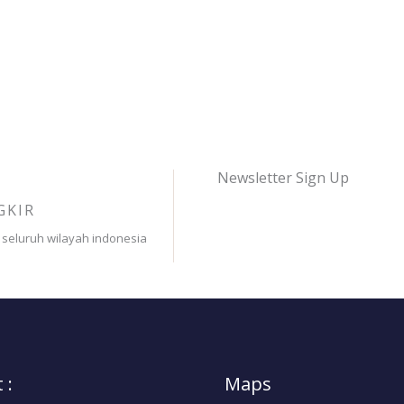
Newsletter Sign Up
GKIR
 seluruh wilayah indonesia
 :
Maps