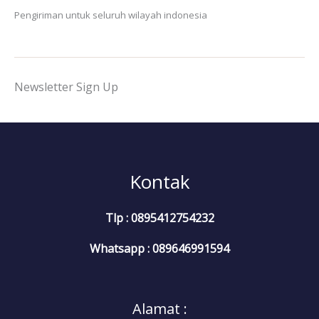
Pengiriman untuk seluruh wilayah indonesia
Newsletter Sign Up
Kontak
Tlp : 0895412754232
Whatsapp : 089646991594
Alamat :