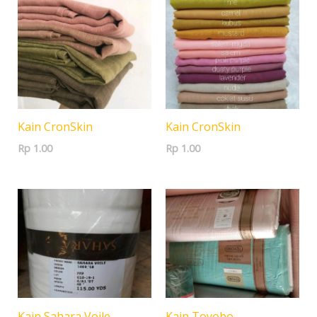
Kain CronSkin
Kain CronSkin
Rp
1.00
Rp
1.00
Kain Sahara Voile
Kain Toyobo