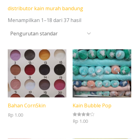
distributor kain murah bandung
Menampilkan 1–18 dari 37 hasil
Bahan CornSkin
Kain Bubble Pop
Rp
1.00
Rp
1.00
Dinilai
4.00
dari 5