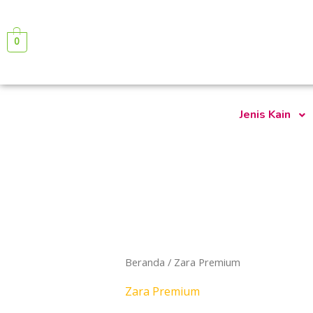
Lewati
ke
0
konten
Jenis Kain
Beranda
/ Zara Premium
Zara Premium