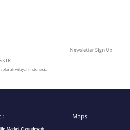
Newsletter Sign Up
GKIR
 seluruh wilayah indonesia
 :
Maps
tile Market Cigondewah