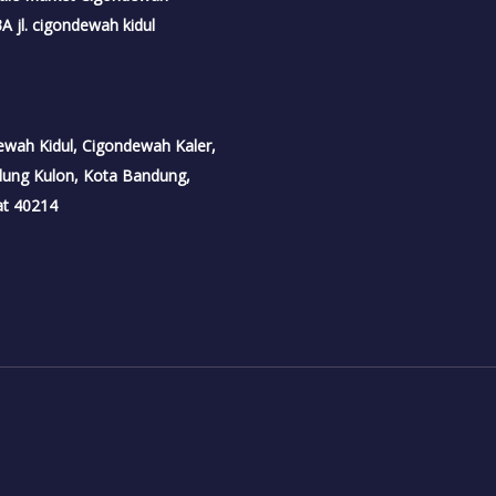
 jl. cigondewah kidul
dewah Kidul, Cigondewah Kaler,
dung Kulon, Kota Bandung,
at 40214