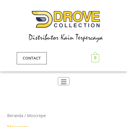
Lewati
ke
konten
0
CONTACT
Beranda
/ Moscrepe